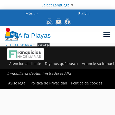
Select Language
▼
México
Bolivia
Alfa Playas
21.11.18 Finanzas.com
Descarga
Atención al cliente
Díganos qué busca
Anuncie su inmueb
Inmobiliaria de Administradores Alfa
Aviso legal
Política de Privacidad
Política de cookies