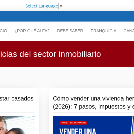
Select Language
▼
ICIO
¿POR QUÉ ALFA?
DEBE SABER
FRANQUICIA
CANA
icias del sector inmobiliario
star casados
Cómo vender una vivienda he
(2026): 7 pasos, impuestos y e