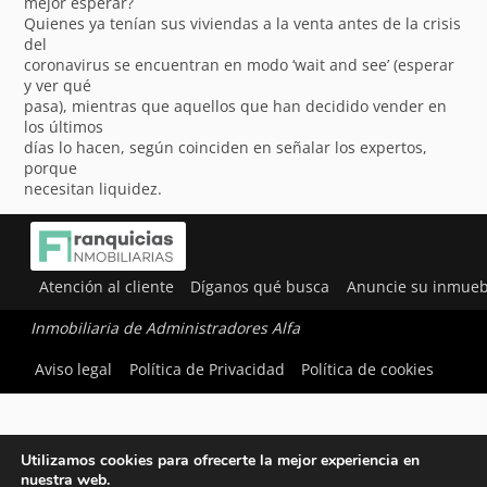
mejor esperar?
Quienes ya tenían sus viviendas a la venta antes de la crisis
del
coronavirus se encuentran en modo ‘wait and see’ (esperar
y ver qué
pasa), mientras que aquellos que han decidido vender en
los últimos
días lo hacen, según coinciden en señalar los expertos,
porque
necesitan liquidez.
Atención al cliente
Díganos qué busca
Anuncie su inmueb
Inmobiliaria de Administradores Alfa
Aviso legal
Política de Privacidad
Política de cookies
Utilizamos cookies para ofrecerte la mejor experiencia en
nuestra web.