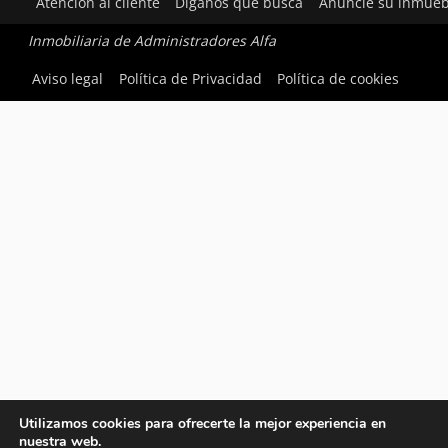
Atención al cliente
Díganos qué busca
Anuncie su inmueb
Inmobiliaria de Administradores Alfa
Aviso legal
Política de Privacidad
Política de cookies
Utilizamos cookies para ofrecerte la mejor experiencia en
nuestra web.