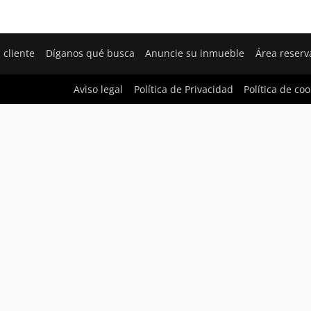
 cliente
Díganos qué busca
Anuncie su inmueble
Área reser
Aviso legal
Política de Privacidad
Política de coo