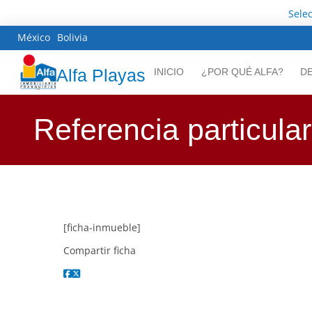
Sele
México
Bolivia
Alfa Playas
INICIO
¿POR QUÉ ALFA?
D
Referencia particular
[ficha-inmueble]
Compartir ficha