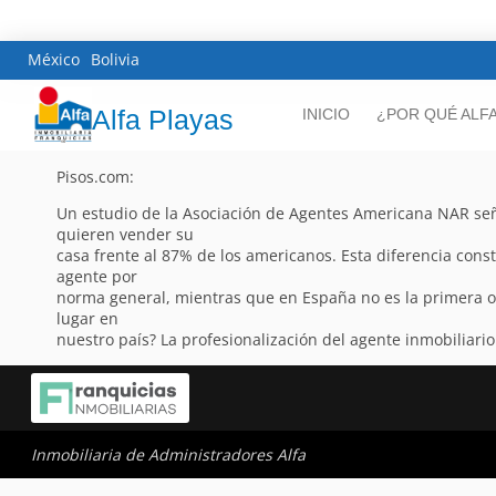
México
Bolivia
Alfa Playas
INICIO
¿POR QUÉ ALF
Pisos.com:
Un estudio de la Asociación de Agentes Americana NAR señ
quieren vender su
casa frente al 87% de los americanos. Esta diferencia cons
agente por
norma general, mientras que en España no es la primera op
lugar en
nuestro país? La profesionalización del agente inmobiliario
Inmobiliaria de Administradores Alfa