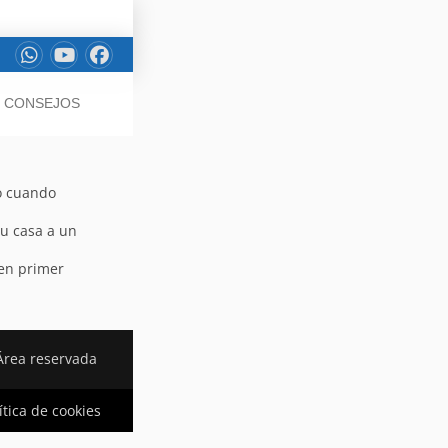
/ CONSEJOS
io cuando
su casa a un
 en primer
Área reservada
ítica de cookies