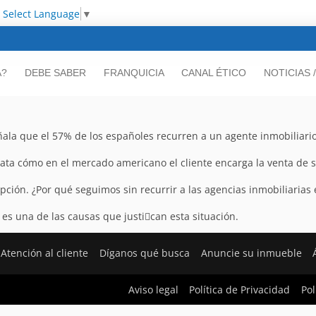
Select Language
▼
A?
DEBE SABER
FRANQUICIA
CANAL ÉTICO
NOTICIAS 
ala que el 57% de los españoles recurren a un agente inmobiliar
tata cómo en el mercado americano el cliente encarga la venta de 
ción. ¿Por qué seguimos sin recurrir a las agencias inmobiliarias
 es una de las causas que justi􀁽can esta situación.
Atención al cliente
Díganos qué busca
Anuncie su inmueble
Aviso legal
Política de Privacidad
Pol