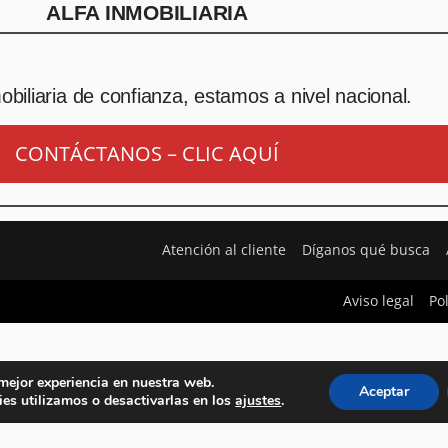
ALFA INMOBILIARIA
biliaria de confianza, estamos a nivel nacional.
CONTÁCTANOS – CLIC AQUÍ
Atención al cliente
Díganos qué busca
Aviso legal
Po
 mejor experiencia en nuestra web.
Aceptar
es utilizamos o desactivarlas en los
ajustes
.