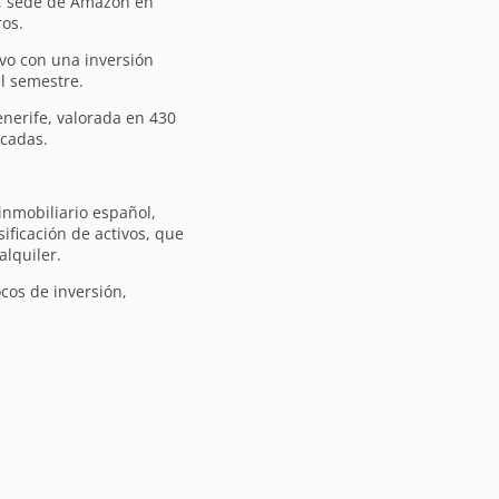
k, sede de Amazon en
ros.
ivo con una inversión
l semestre.
nerife, valorada en 430
acadas.
 inmobiliario español,
sificación de activos, que
alquiler.
cos de inversión,