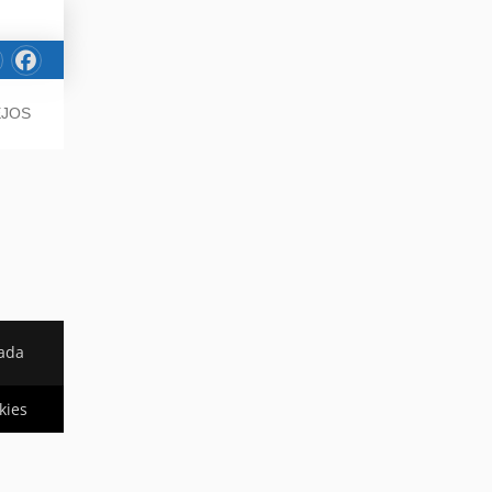
EJOS
vada
kies