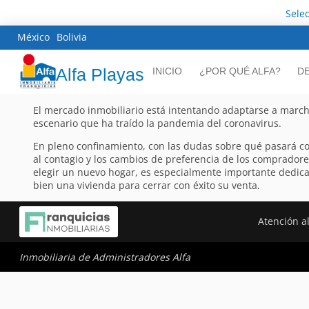
Sele
México
Bolivia
Alfa Playas
INICIO
¿POR QUÉ ALFA?
D
El mercado inmobiliario está intentando adaptarse a march
escenario que ha traído la pandemia del coronavirus.
En pleno confinamiento, con las dudas sobre qué pasará co
al contagio y los cambios de preferencia de los compradore
elegir un nuevo hogar, es especialmente importante dedic
bien una vivienda para cerrar con éxito su venta.
Atención al
Inmobiliaria de Administradores Alfa