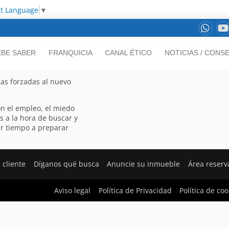
ct Language
▼
EBE SABER
FRANQUICIA
CANAL ÉTICO
NOTICIAS / CONS
as forzadas al nuevo
n el empleo, el miedo
s a la hora de buscar y
ar tiempo a preparar
 cliente
Díganos qué busca
Anuncie su inmueble
Área reser
Aviso legal
Política de Privacidad
Política de coo