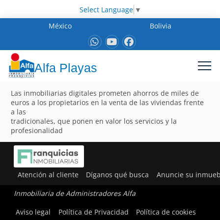
Select Language
▼
México
Bolivia
Alfa Playas
Las inmobiliarias digitales prometen ahorros de miles de
euros a los propietarios en la venta de las viviendas frente
a las
tradicionales, que ponen en valor los servicios y la
profesionalidad
Atención al cliente
Díganos qué busca
Anuncie su inmueb
Inmobiliaria de Administradores Alfa
Aviso legal
Política de Privacidad
Política de cookies