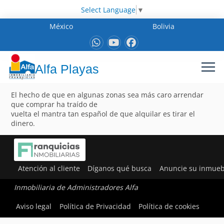
Select Language
▼
México
Bolivia
Alfa Playas
El hecho de que en algunas zonas sea más caro arrendar
que comprar ha traído de
vuelta el mantra tan español de que alquilar es tirar el
dinero.
Atención al cliente
Díganos qué busca
Anuncie su inmueb
Inmobiliaria de Administradores Alfa
Aviso legal
Política de Privacidad
Política de cookies