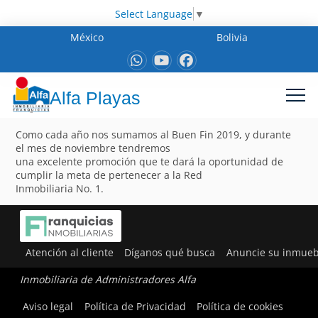
Select Language
▼
México
Bolivia
Alfa Playas
Como cada año nos sumamos al Buen Fin 2019, y durante
el mes de noviembre tendremos
una excelente promoción que te dará la oportunidad de
cumplir la meta de pertenecer a la Red
Inmobiliaria No. 1.
Atención al cliente
Díganos qué busca
Anuncie su inmueb
Inmobiliaria de Administradores Alfa
Aviso legal
Política de Privacidad
Política de cookies