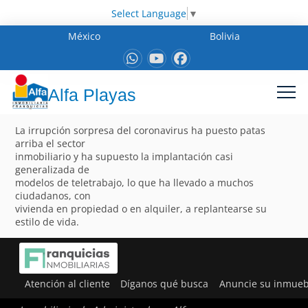
Select Language
▼
México
Bolivia
Alfa Playas
La irrupción sorpresa del coronavirus ha puesto patas
arriba el sector
inmobiliario y ha supuesto la implantación casi
generalizada de
modelos de teletrabajo, lo que ha llevado a muchos
ciudadanos, con
vivienda en propiedad o en alquiler, a replantearse su
estilo de vida.
Atención al cliente
Díganos qué busca
Anuncie su inmueb