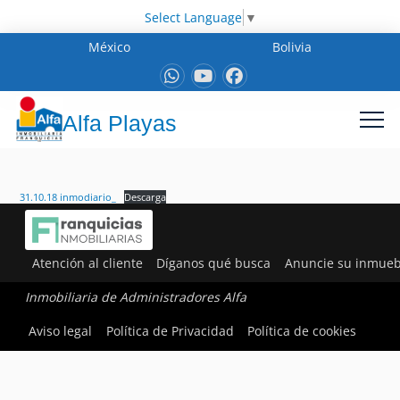
Select Language
▼
México
Bolivia
Alfa Playas
31.10.18 inmodiario_
Descarga
Atención al cliente
Díganos qué busca
Anuncie su inmueb
Inmobiliaria de Administradores Alfa
Aviso legal
Política de Privacidad
Política de cookies