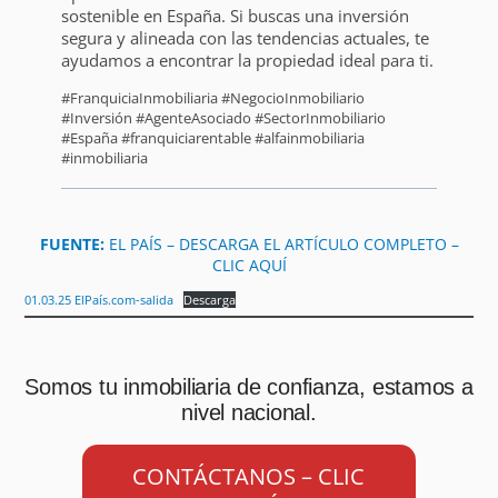
sostenible en España. Si buscas una inversión
segura y alineada con las tendencias actuales, te
ayudamos a encontrar la propiedad ideal para ti.
#FranquiciaInmobiliaria #NegocioInmobiliario
#Inversión #AgenteAsociado #SectorInmobiliario
#España #franquiciarentable #alfainmobiliaria
#inmobiliaria
FUENTE:
EL PAÍS – DESCARGA EL ARTÍCULO COMPLETO –
CLIC AQUÍ
01.03.25 ElPaís.com-salida
Descarga
Somos tu inmobiliaria de confianza, estamos a
nivel nacional.
CONTÁCTANOS – CLIC