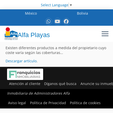
Select Language
▼
México
Bolivia
Alfa Playas
Existen diferentes productos a medida del propietario cuyo
coste varía según las coberturas…
Descargar artículo
.
Atención al cliente
Díganos qué busca
Anuncie su inmueb
Inmobiliaria de Administradores Alfa
Aviso legal
Política de Privacidad
Política de cookies