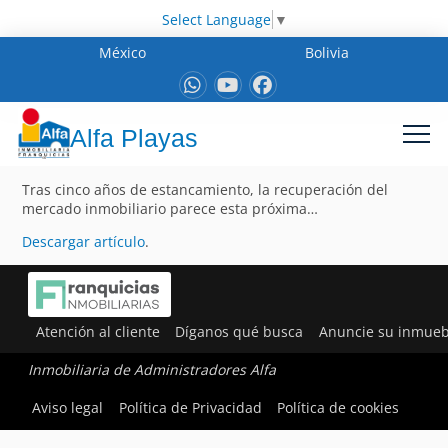
Select Language
▼
México
Bolivia
Alfa Playas
Tras cinco años de estancamiento, la recuperación del
mercado inmobiliario parece esta próxima…
Descargar artículo
.
Atención al cliente
Díganos qué busca
Anuncie su inmueb
Inmobiliaria de Administradores Alfa
Aviso legal
Política de Privacidad
Política de cookies