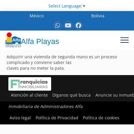
Select Language
▼
México
Bolivia
Alfa Playas
Adquirir una vivienda de segunda mano es un proceso
complicado y conviene saber las
claves para no meter la pata.
Atención al cliente
Díganos qué busca
Anuncie su inmueb
Inmobiliaria de Administradores Alfa
Aviso legal
Política de Privacidad
Política de cookies