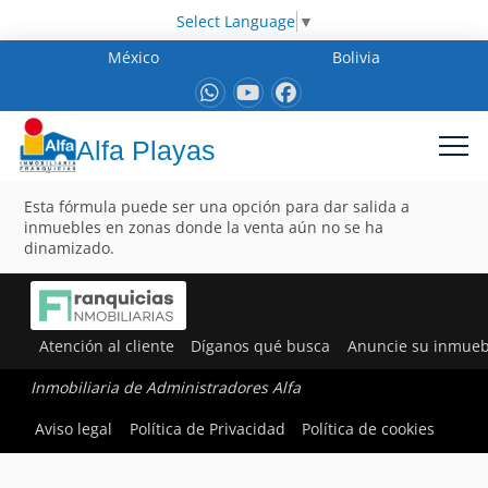
Select Language
▼
México
Bolivia
Alfa Playas
Esta fórmula puede ser una opción para dar salida a
inmuebles en zonas donde la venta aún no se ha
dinamizado.
Atención al cliente
Díganos qué busca
Anuncie su inmueb
Inmobiliaria de Administradores Alfa
Aviso legal
Política de Privacidad
Política de cookies