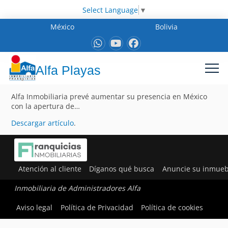
Select Language
▼
México
Bolivia
Alfa Playas
Alfa Inmobiliaria prevé aumentar su presencia en México
con la apertura de…
Descargar artículo
.
Atención al cliente
Díganos qué busca
Anuncie su inmueb
Inmobiliaria de Administradores Alfa
Aviso legal
Política de Privacidad
Política de cookies