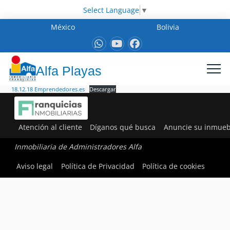
Select Language
▼
México
Bolivia
Alfa Playas
18.12.18 Emprendedores.es
Descargar
Atención al cliente
Díganos qué busca
Anuncie su inmueb
Inmobiliaria de Administradores Alfa
Aviso legal
Política de Privacidad
Política de cookies