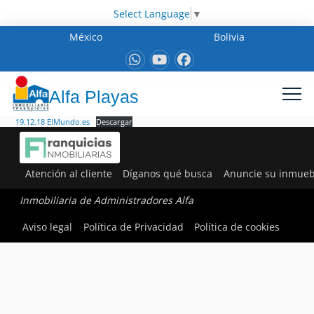
Select Language
▼
México
Bolivia
Alfa Playas
19.12.18 ElMundo.es
Descargar
Atención al cliente
Díganos qué busca
Anuncie su inmueb
Inmobiliaria de Administradores Alfa
Aviso legal
Política de Privacidad
Política de cookies