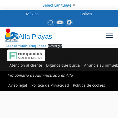
Select Language
▼
México
Bolivia
Alfa Playas
18.12.18 MundoFranquicia.es
Descargar
Atención al cliente
Díganos qué busca
Anuncie su inmueb
Inmobiliaria de Administradores Alfa
Aviso legal
Política de Privacidad
Política de cookies